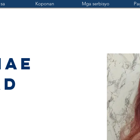
 sa
Koponan
Mga serbisyo
Pa
Mae
ad