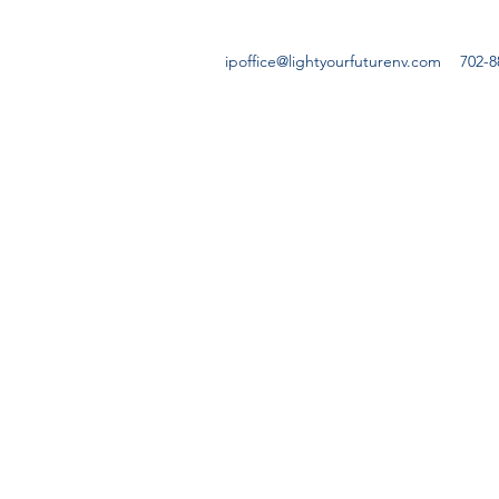
ipoffice@lightyourfuturenv.com
702-8