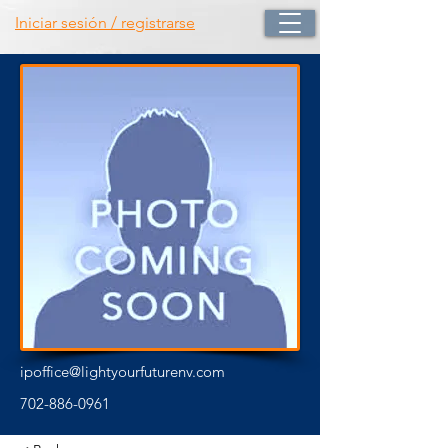
Iniciar sesión / registrarse
ipoffice@lightyourfuturenv.com
702-886-0961